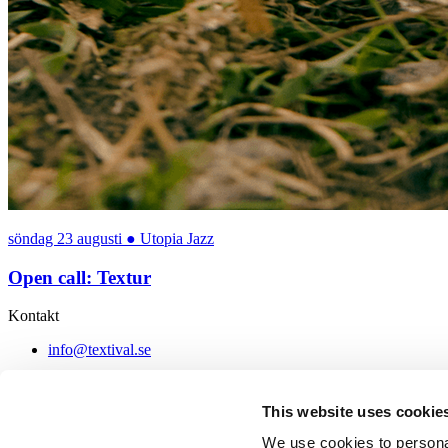
söndag 23 augusti
●
Utopia Jazz
Open call: Textur
Kontakt
info@textival.se
Fakturaadress
This website uses cookie
Textival
c/o Stina Nilss
We use cookies to personal