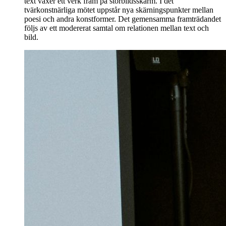
text växer ett verk fram på storbildsskärm. I det
tvärkonstnärliga mötet uppstår nya skärningspunkter mellan
poesi och andra konstformer. Det gemensamma framträdandet
följs av ett modererat samtal om relationen mellan text och
bild.