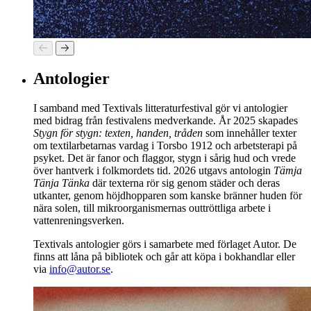
Antologier
I samband med Textivals litteraturfestival gör vi antologier
med bidrag från festivalens medverkande. År 2025 skapades
Stygn för stygn: texten, handen, tråden
som innehåller texter
om textilarbetarnas vardag i Torsbo 1912 och arbetsterapi på
psyket. Det är fanor och flaggor, stygn i sårig hud och vrede
över hantverk i folkmordets tid. 2026 utgavs antologin
Tämja
Tänja Tänka
där texterna rör sig genom städer och deras
utkanter, genom höjdhopparen som kanske bränner huden för
nära solen, till mikroorganismernas outtröttliga arbete i
vattenreningsverken.
Textivals antologier görs i samarbete med förlaget Autor. De
finns att låna på bibliotek och går att köpa i bokhandlar eller
via
info@autor.se
.