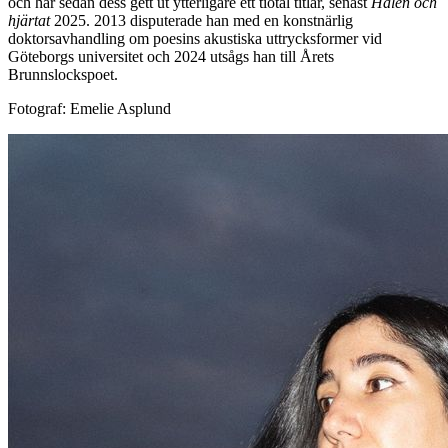
och har sedan dess gett ut ytterligare ett tiotal titlar, senast
Hälen och
hjärtat
2025. 2013 disputerade han med en konstnärlig
doktorsavhandling om poesins akustiska uttrycksformer vid
Göteborgs universitet och 2024 utsågs han till Årets
Brunnslockspoet.
Fotograf: Emelie Asplund