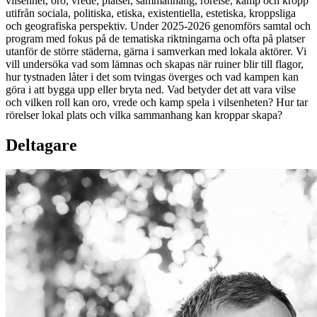
vilsenhet, oro, vrede, platser, sammanhang, rörelse, kamp och kropp
utifrån sociala, politiska, etiska, existentiella, estetiska, kroppsliga
och geografiska perspektiv. Under 2025-2026 genomförs samtal och
program med fokus på de tematiska riktningarna och ofta på platser
utanför de större städerna, gärna i samverkan med lokala aktörer. Vi
vill undersöka vad som lämnas och skapas när ruiner blir till flagor,
hur tystnaden låter i det som tvingas överges och vad kampen kan
göra i att bygga upp eller bryta ned. Vad betyder det att vara vilse
och vilken roll kan oro, vrede och kamp spela i vilsenheten? Hur tar
rörelser lokal plats och vilka sammanhang kan kroppar skapa?
Deltagare