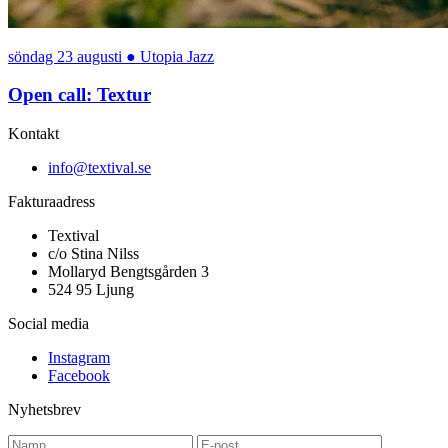
söndag 23 augusti
●
Utopia Jazz
Open call: Textur
Kontakt
info@textival.se
Fakturaadress
Textival
c/o Stina Nilss
Mollaryd Bengtsgården 3
524 95 Ljung
Social media
Instagram
Facebook
Nyhetsbrev